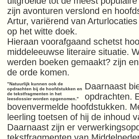
uitgroeide tot de meest populair
zijn avonturen verslond en hoofdst
Artur, variërend van Arturlocaties
op het witte doek.
Hieraan voorafgaand schetst hoo
middeleeuwse literaire situatie.
werden boeken gemaakt? zijn enk
de orde komen.
"Natuurlijk kunnen ook de
Daarnaast bie
opdrachten bij de hoofdstukken en
de tekstfragmenten in het
opdrachten. E
leesdossier worden opgenomen."
bovenvermelde hoofdstukken. Met
leerling toetsen of hij de inhoud
Daarnaast zijn er verwerkingsopd
tekstfragmenten van Middelnede