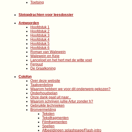
Toetsing
Slotopdrachten voor leesdossier
Antwoorden
Hoofdstuk 1
Hoofdstuk 2
Hoofdstuk 3
Hoofdstuk 4
Hoofdstuk 5
Hoofdstuk 6
Roman van Walewein
Walewein en Keie
Lanceloet en het hert met de witte voet
Ferguut
De Graalkoning
Colofon
Over deze website
Taakverdeling
Waarom hebben we voor dit onderwerp gekozen?
Onderhoudsplan
Onze dank gaat uit naar...
Waarom schrijven jullie Artur zonder h?
Gebruikte technieken
Bronvermelding
Teksten
Tekstfragmenten
Filmfragmenten
Spellen
Afbeeldingen splashpage/Flash-intro