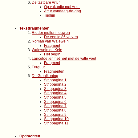
De tastbare Artur
Op vakantie met Artur
Artur vandaag-de-dag
Tijdlijn
Tekstfragmenten
Ridder metter mouwen
De eerste 86 verzen
Roman van Walewein
Fragment
Walewein en Keie
Het begin
Lanceloet en het hert met de witte voet
Fragment
Ferguut
Fragmenten
De Graalkoning
Strippagina 1
Strippagina 2
Strippagina 3
Strippagina 4
Strippagina 5
Strippagina 6
Strippagina 7
Strippagina 8
Strippagina 9
Strippagina 10
Strippagina 11
Opdrachten