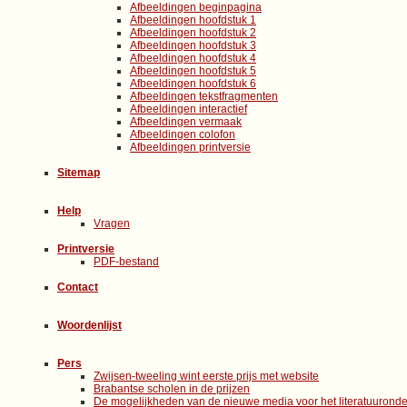
Afbeeldingen beginpagina
Afbeeldingen hoofdstuk 1
Afbeeldingen hoofdstuk 2
Afbeeldingen hoofdstuk 3
Afbeeldingen hoofdstuk 4
Afbeeldingen hoofdstuk 5
Afbeeldingen hoofdstuk 6
Afbeeldingen tekstfragmenten
Afbeeldingen interactief
Afbeeldingen vermaak
Afbeeldingen colofon
Afbeeldingen printversie
Sitemap
Help
Vragen
Printversie
PDF-bestand
Contact
Woordenlijst
Pers
Zwijsen-tweeling wint eerste prijs met website
Brabantse scholen in de prijzen
De mogelijkheden van de nieuwe media voor het literatuuronde