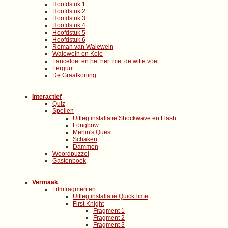
Hoofdstuk 1
Hoofdstuk 2
Hoofdstuk 3
Hoofdstuk 4
Hoofdstuk 5
Hoofdstuk 6
Roman van Walewein
Walewein en Keie
Lanceloet en het hert met de witte voet
Ferguut
De Graalkoning
Interactief
Quiz
Spellen
Uitleg installatie Shockwave en Flash
Longbow
Merlin's Quest
Schaken
Dammen
Woordpuzzel
Gastenboek
Vermaak
Filmfragmenten
Uitleg installatie QuickTime
First Knight
Fragment 1
Fragment 2
Fragment 3