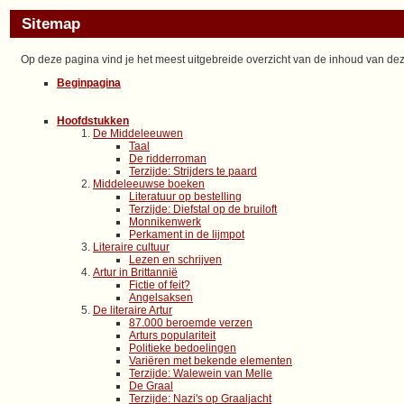
Sitemap
Op deze pagina vind je het meest uitgebreide overzicht van de inhoud van deze
Beginpagina
Hoofdstukken
De Middeleeuwen
Taal
De ridderroman
Terzijde: Strijders te paard
Middeleeuwse boeken
Literatuur op bestelling
Terzijde: Diefstal op de bruiloft
Monnikenwerk
Perkament in de lijmpot
Literaire cultuur
Lezen en schrijven
Artur in Brittannië
Fictie of feit?
Angelsaksen
De literaire Artur
87.000 beroemde verzen
Arturs populariteit
Politieke bedoelingen
Variëren met bekende elementen
Terzijde: Walewein van Melle
De Graal
Terzijde: Nazi's op Graaljacht