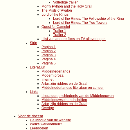
Volledige trailer
Monty Python and the Holy Grail
The Mists of Avalon
Lord of the Rings
Lord of the Rings: The Fellowship of the Ring
Lord of the Rings: The Two Towers
Quest for Camelot
Trailer 1
Trailer 2
Lijst van andere films en TV-afleveringen
Strip
Pagina 1
Pagina 2
Pagina 3
Pagina 4
Pagina 5
Literatuur
Middelnederlands
Modern proza
Internet
Artur, zijn ridders en de Graal
Middelnederlandse literatuur en cultuur
Links
Literatuurgeschiedenis van de Middeleeuwen
Middeleeuwse handschriften
Artur, zijn ridders en de Graal
Overige
Voor de docent
De inhoud van de website
Welke werkvormen?
Leerdoelen